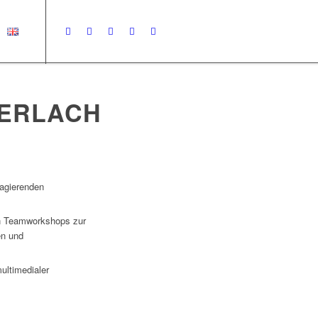
ERLACH
 agierenden
n Teamworkshops zur
en und
ltimedialer